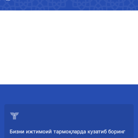
"Uzbekistan
"Ўзбекистон
"Uzbekistan
Airways" АЖ
темир
Airports" АЖ
йўллари" АЖ
Бизни ижтимоий тармоқларда кузатиб боринг