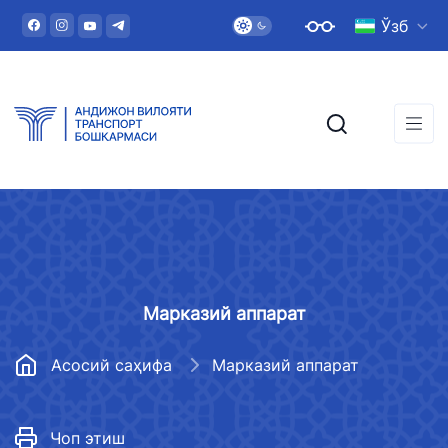
Ўзб
Марказий аппарат
Асосий саҳифа
Марказий аппарат
Чоп этиш