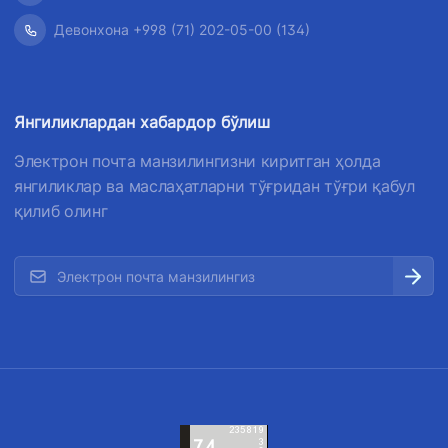
034
Девонхона +998 (71) 202-05-00 (134)
Янгиликлардан хабардор бўлиш
Электрон почта манзилингизни киритган ҳолда
янгиликлар ва маслаҳатларни тўғридан тўғри қабул
қилиб олинг