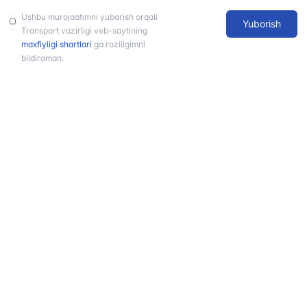
1062
+998 (71) 207-
Ushbu murojaatimni yuborish orqali
Yuborish
+998 (71) 200-
87-00
Transport vazirligi veb-saytining
02-04
maxfiyligi shartlari
ga roziligimni
+998 (71) 207-
bildiraman.
+998 (71) 207-
87-02
67-68
034