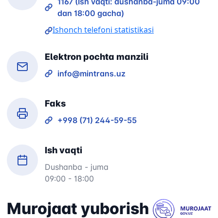
1167 (Ish vaqti: dushanba-juma 09:00
dan 18:00 gacha)
Ishonch telefoni statistikasi
Elektron pochta manzili
info@mintrans.uz
Faks
+998 (71) 244-59-55
Ish vaqti
Dushanba - juma
09:00 - 18:00
Murojaat yuborish