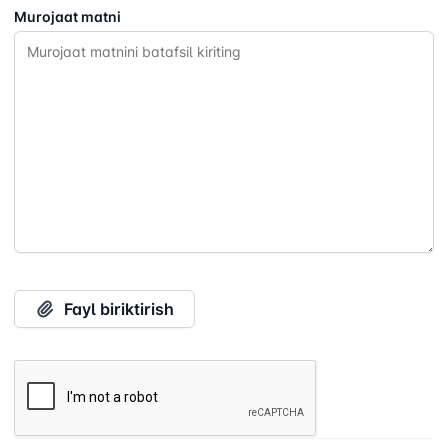
Murojaat matni
"Uzbekistan
"O'zbekiston
"Uzbekistan
Airways" AJ
temir yo'llari"
Airports" AJ
AJ
Ishonch telefon
Ishonch telefon
Ishonch telefon
raqami
raqami
raqami
+998 (78) 140-
+998 (55) 501-
+998 (71) 237-
02-00
47-09
99-98
Fayl biriktirish
"Toshshahartransxizmat"
"O'zavtovokzal
Avtomobil
AJ
servis" MCHJ
yo'llari
qo'mitasi
Ishonch telefon
Ishonch telefon
Ishonch telefon
raqami
raqami
raqami