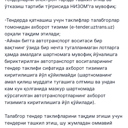
ўтказиш тартиби тўғрисида НИЗОМ”га мувофиқ:
-Тендерда қатнашиш учун таклифлар талабгорлар
томонидан ахборот тизими (e-tender.uztrans.uz)
орқали тақдим этилади;
-Айнан битта автотранспорт воситаси бир
вақтнинг ўзида бир нечта тугалланмаган лотларга
ҳамда амалдаги шартномага мувофиқ йўналишга
бириктирилган автотранспорт воситаларининг
тендер таклифи сифатида ахборот тизимига
киритилишига йўл қўйилмайди (шартноманинг
амал қилиш муддати тугашига олтмиш ва ундан
кам кун қолганида мазкур шартномада
кўрсатилган автотранспортларнинг ахборот
тизимига киритилишига йўл қўйилади).
Талабгор тендер таклифларини тақдим этиши учун
тендерни ташкил этиш, шу жумладан оммавий