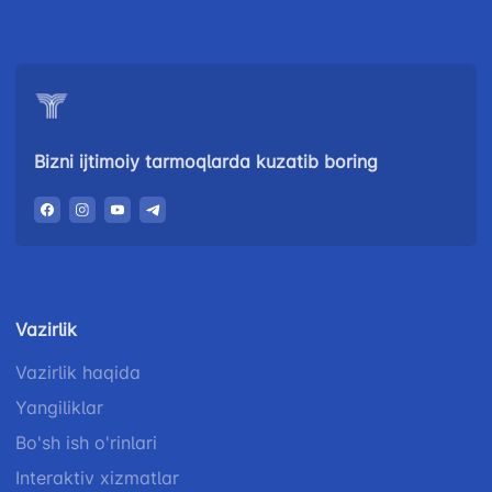
Ishonch telefon raqami
Ishonch telefon raqami
Is
1062
+998 (71) 207-87-00
+9
+998 (71) 207-87-02
+9
03
Bizni ijtimoiy tarmoqlarda kuzatib boring
Vazirlik
Vazirlik haqida
Yangiliklar
Bo'sh ish o'rinlari
Interaktiv xizmatlar