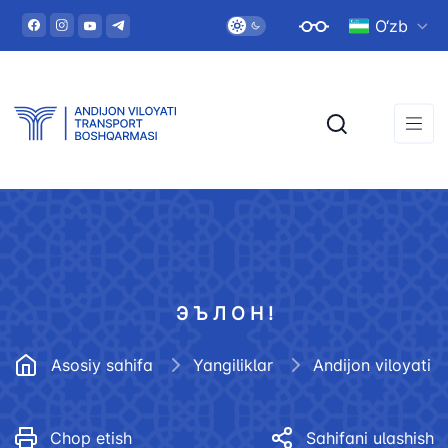
O‘zb
Э Ъ Л О Н !
Asosiy sahifa
Yangiliklar
Chop etish
Sahifani ulashish