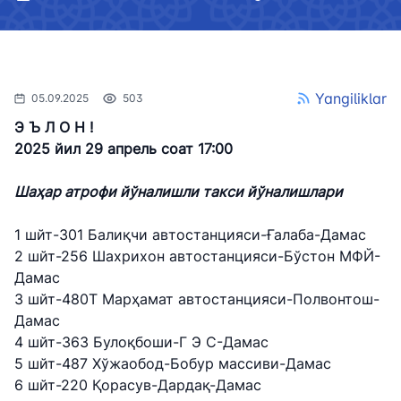
Yangiliklar
05.09.2025
503
Э Ъ Л О Н !
2025 йил 29 апрель соат 17:00
Шаҳар атрофи йўналишли такси йўналишлари
1 шйт-301 Балиқчи автостанцияси-Ғалаба-Дамас
2 шйт-256 Шахрихон автостанцияси-Бўстон МФЙ-
Дамас
3 шйт-480Т Марҳамат автостанцияси-Полвонтош-
Дамас
4 шйт-363 Булоқбоши-Г Э С-Дамас
5 шйт-487 Хўжаобод-Бобур массиви-Дамас
6 шйт-220 Қорасув-Дардақ-Дамас