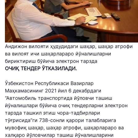
Андижон вилояти ҳудудидаги шаҳар, шаҳар атрофи
ва вилоят ичи шаҳарлараро йўналишларни
бириктириш бўйича электрон тарзда
ОЧИҚ ТЕНДЕР ЎТКАЗИЛАДИ.
Ўзбекистон Республикаси Вазирлар
Маҳкамасининг 2021 йил 6 декабрдаги
“Автомобиль транспортида йўловчи ташиш
йўналишлари бўйича очиқ тендерларни электрон
тарзда ташкил этиш чора-тадбирлари
тўғрисида”ги 738-сонли қарори талабларига
мувофиқ шаҳар, шаҳар атрофи, шаҳарлараро ва
халқаро йўловчилар ташиш йўналишларини