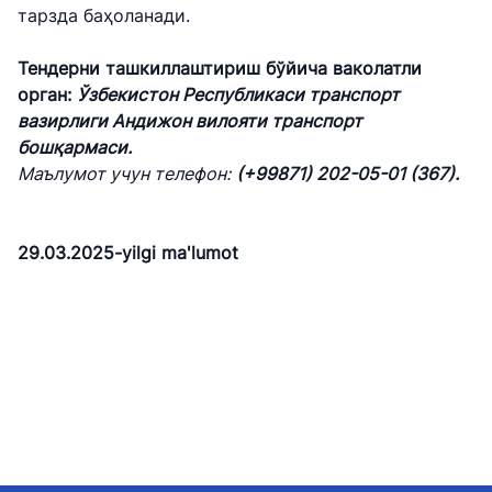
тарзда баҳоланади.
Тендерни ташкиллаштириш бўйича ваколатли
орган:
Ўзбекистон Республикаси транспорт
вазирлиги Андижон вилояти транспорт
бошқармаси.
Маълумот учун телефон:
(+99871) 202-05-01 (367).
29.03.2025-yilgi ma'lumot
"Uzbekistan
"O'zbekiston temir
"U
Airways" AJ
yo'llari" AJ
Ai
Ishonch telefon raqami
Ishonch telefon raqami
Is
+998 (78) 140-02-00
+998 (71) 237-99-98
+9
"Toshshahartransxizmat"
"O'zavtovokzal
Av
AJ
servis" MCHJ
qo