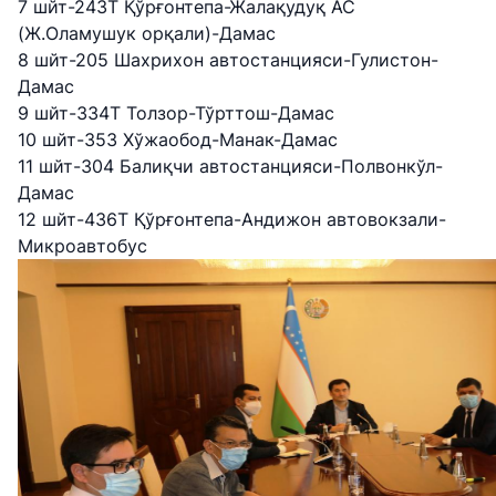
7 шйт-243Т Қўрғонтепа-Жалақудуқ АС
(Ж.Оламушук орқали)-Дамас
8 шйт-205 Шахрихон автостанцияси-Гулистон-
Дамас
9 шйт-334T Толзор-Тўрттош-Дамас
10 шйт-353 Хўжаобод-Манак-Дамас
11 шйт-304 Балиқчи автостанцияси-Полвонкўл-
Дамас
12 шйт-436Т Қўрғонтепа-Андижон автовокзали-
Микроавтобус