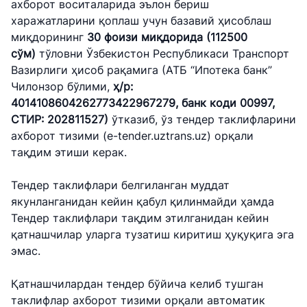
ахборот воситаларида эълон бериш
харажатларини қоплаш учун базавий ҳисоблаш
миқдорининг
30 фоизи миқдорида (112500
сўм)
тўловни Ўзбекистон Республикаси Транспорт
Вазирлиги ҳисоб рақамига (АТБ “Ипотека банк”
Чилонзор бўлими,
ҳ/р:
4014108604262773422967279, банк коди 00997,
СТИР: 202811527)
ўтказиб, ўз тендер таклифларини
ахборот тизими (e-tender.uztrans.uz) орқали
тақдим этиши керак.
Тендер таклифлари белгиланган муддат
якунланганидан кейин қабул қилинмайди ҳамда
Тендер таклифлари тақдим этилганидан кейин
қатнашчилар уларга тузатиш киритиш ҳуқуқига эга
эмас.
Қатнашчилардан тендер бўйича келиб тушган
таклифлар ахборот тизими орқали автоматик