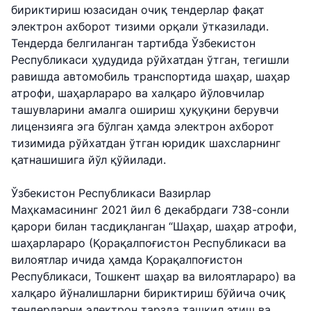
бириктириш юзасидан очиқ тендерлар фақат
электрон ахборот тизими орқали ўтказилади.
Тендерда белгиланган тартибда Ўзбекистон
Республикаси ҳудудида рўйхатдан ўтган, тегишли
равишда автомобиль транспортида шаҳар, шаҳар
атрофи, шаҳарлараро ва халқаро йўловчилар
ташувларини амалга ошириш ҳуқуқини берувчи
лицензияга эга бўлган ҳамда электрон ахборот
тизимида рўйхатдан ўтган юридик шахсларнинг
қатнашишига йўл қўйилади.
Ўзбекистон Республикаси Вазирлар
Маҳкамасининг 2021 йил 6 декабрдаги 738-сонли
қарори билан тасдиқланган “Шаҳар, шаҳар атрофи,
шаҳарлараро (Қорақалпоғистон Республикаси ва
вилоятлар ичида ҳамда Қорақалпоғистон
Республикаси, Тошкент шаҳар ва вилоятлараро) ва
халқаро йўналишларни бириктириш бўйича очиқ
тендерларни электрон тарзда ташкил этиш ва