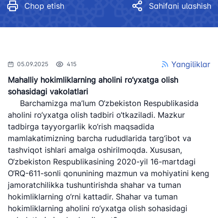
Chop etish
Sahifani ulashish
Yangiliklar
05.09.2025
415
Mahalliy hokimliklarning aholini ro‘yxatga olish
sohasidagi vakolatlari
Barchamizga ma’lum O‘zbekiston Respublikasida
aholini ro‘yxatga olish tadbiri o‘tkaziladi. Mazkur
tadbirga tayyorgarlik ko‘rish maqsadida
mamlakatimizning barcha rududlarida targ‘ibot va
tashviqot ishlari amalga oshirilmoqda. Xususan,
O‘zbekiston Respublikasining 2020-yil 16-martdagi
O‘RQ-611-sonli qonunining mazmun va mohiyatini keng
jamoratchilikka tushuntirishda shahar va tuman
hokimliklarning o‘rni kattadir. Shahar va tuman
hokimliklarning aholini ro‘yxatga olish sohasidagi