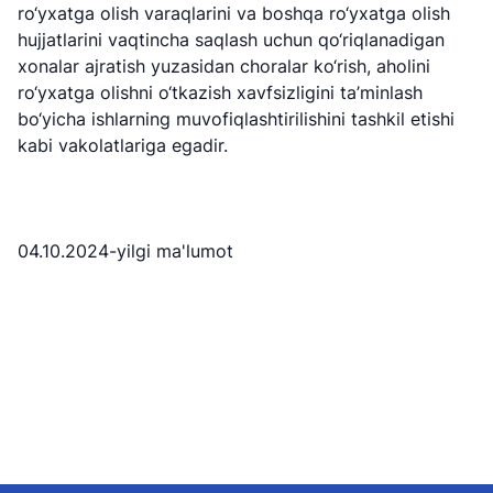
"Uzbekistan
"O'zbekiston
"Uzbekistan
ro‘yxatga olish varaqlarini va boshqa ro‘yxatga olish
Airways" AJ
temir yo'llari"
Airports" AJ
hujjatlarini vaqtincha saqlash uchun qo‘riqlanadigan
AJ
xonalar ajratish yuzasidan choralar ko‘rish, aholini
Ishonch telefon
Ishonch telefon
ro‘yxatga olishni o‘tkazish xavfsizligini ta’minlash
Ishonch telefon
raqami
raqami
bo‘yicha ishlarning muvofiqlashtirilishini tashkil etishi
raqami
kabi vakolatlariga egadir.
+998 (78) 140-
+998 (55) 501-
+998 (71) 237-
02-00
47-09
99-98
"Toshshahartransxizmat"
"O'zavtovokzal
Avtomobil
04.10.2024-yilgi ma'lumot
AJ
servis" MCHJ
yo'llari
qo'mitasi
Ishonch telefon
Ishonch telefon
Ishonch telefon
raqami
raqami
raqami
1062
+998 (71) 207-
+998 (71) 200-
87-00
02-04
+998 (71) 207-
+998 (71) 207-
87-02