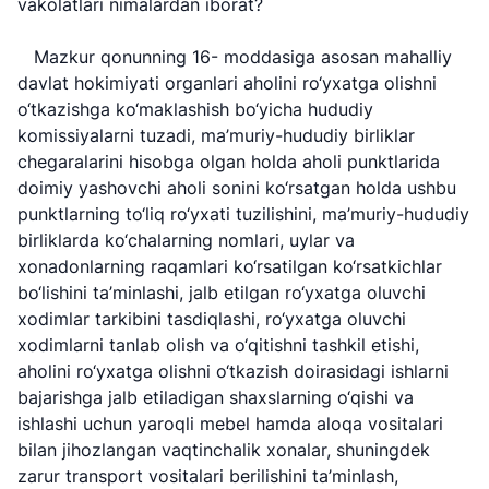
vakolatlari nimalardan iborat?
Mazkur qonunning 16- moddasiga asosan mahalliy
davlat hokimiyati organlari aholini ro‘yxatga olishni
o‘tkazishga ko‘maklashish bo‘yicha hududiy
komissiyalarni tuzadi, ma’muriy-hududiy birliklar
chegaralarini hisobga olgan holda aholi punktlarida
doimiy yashovchi aholi sonini ko‘rsatgan holda ushbu
punktlarning to‘liq ro‘yxati tuzilishini, ma’muriy-hududiy
birliklarda ko‘chalarning nomlari, uylar va
xonadonlarning raqamlari ko‘rsatilgan ko‘rsatkichlar
bo‘lishini ta’minlashi, jalb etilgan ro‘yxatga oluvchi
xodimlar tarkibini tasdiqlashi, ro‘yxatga oluvchi
xodimlarni tanlab olish va o‘qitishni tashkil etishi,
aholini ro‘yxatga olishni o‘tkazish doirasidagi ishlarni
bajarishga jalb etiladigan shaxslarning o‘qishi va
ishlashi uchun yaroqli mebel hamda aloqa vositalari
bilan jihozlangan vaqtinchalik xonalar, shuningdek
zarur transport vositalari berilishini ta’minlash,