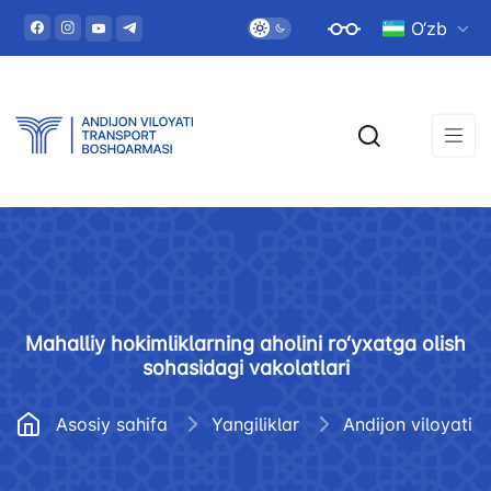
O‘zb
Mahalliy hokimliklarning aholini ro‘yxatga olish
sohasidagi vakolatlari
Asosiy sahifa
Yangiliklar