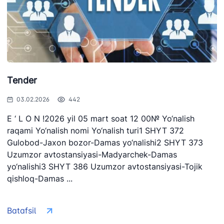
Tender
03.02.2026
442
E ‘ L O N !2026 yil 05 mart soat 12 00№ Yo‘nalish
raqami Yo‘nalish nomi Yo‘nalish turi1 SHYT 372
Gulobod-Jaxon bozor-Damas yo‘nalishi2 SHYT 373
Uzumzor avtostansiyasi-Madyarchek-Damas
yo‘nalishi3 SHYT 386 Uzumzor avtostansiyasi-Tojik
qishloq-Damas ...
Batafsil