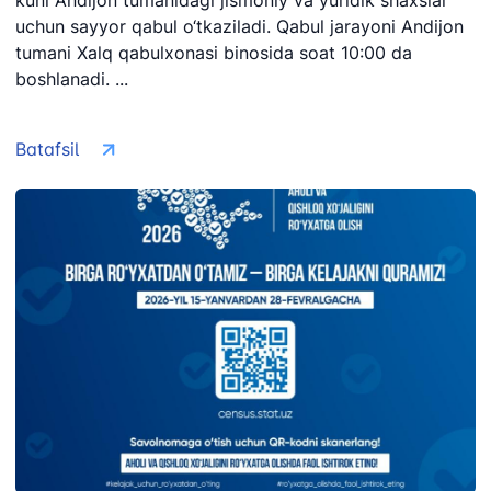
kuni Andijon tumanidagi jismoniy va yuridik shaxslar
+998 (71) 207-
87-02
uchun sayyor qabul o‘tkaziladi. Qabul jarayoni Andijon
67-68
tumani Xalq qabulxonasi binosida soat 10:00 da
034
boshlanadi. ...
Batafsil