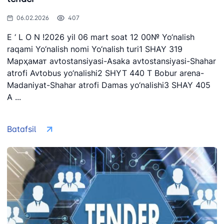
06.02.2026
407
E ‘ L O N !2026 yil 06 mart soat 12 00№ Yo‘nalish
raqami Yo‘nalish nomi Yo‘nalish turi1 SHAY 319
Марҳамат avtostansiyasi-Asaka avtostansiyasi-Shahar
atrofi Avtobus yo‘nalishi2 SHYT 440 T Bobur arena-
Madaniyat-Shahar atrofi Damas yo‘nalishi3 SHAY 405
A ...
Batafsil