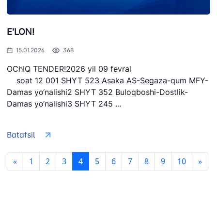
E'LON!
15.01.2026
368
OChIQ TENDER!2026 yil 09 fevral
soat 12 001 SHYT 523 Asaka AS-Segaza-qum MFY-
Damas yo‘nalishi2 SHYT 352 Buloqboshi-Dostlik-
Damas yo‘nalishi3 SHYT 245 ...
Batafsil
«
1
2
3
4
5
6
7
8
9
10
»