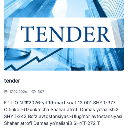
tender
17.02.2026
307
E ‘ L O N ❗️❗️❗️2026-yil 19-mart soat 12 001 SHYT-377
Oltinkoʻl-Uzunkoʻcha Shahar atrofi Damas yo‘nalishi2
SHYT-242 Boʻz avtostansiyasi-Ulugʻnor avtostansiyasi
Shahar atrofi Damas yo‘nalishi3 SHYT-272 T