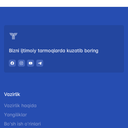
Bizni ijtimoiy tarmoqlarda kuzatib boring
Vazirlik
Vazirlik haqida
Yangiliklar
Bo'sh ish o'rinlari